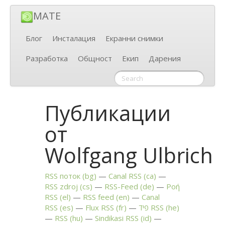
MATE
Блог
Инсталация
Екранни снимки
Разработка
Общност
Екип
Дарения
Публикации
от
Wolfgang Ulbrich
RSS
поток (bg)
Canal
RSS
(ca)
RSS
zdroj (cs)
RSS
-Feed (de)
Ροή
RSS
(el)
RSS
feed (en)
Canal
RSS
(es)
Flux
RSS
(fr)
פיד
RSS
(he)
RSS
(hu)
Sindikasi
RSS
(id)