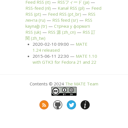
Feed
RSS
(it)
RSSフィード (ja)
RSS
-feed (nl)
Kanał
RSS
(pl)
Feed
RSS
(pt)
Feed
RSS
(pt_br)
RSS
лента (ru)
RSS
feed (sr)
RSS
kaynağı (tr)
Стрічка у форматі
RSS
(uk)
RSS
源 (zh_cn)
RSS
訂
閱 (zh_tw)
2020-02-10 09:00
MATE
1.24 released
2015-06-11 22:30
MATE
1.10
with
GTK3
for Fedora 21 and 22
Contents © 2024
The
MATE
Team