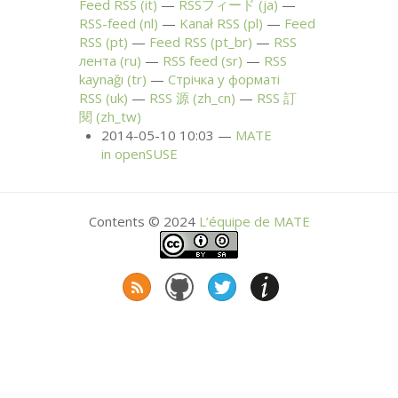
Feed
RSS
(it)
RSSフィード (ja)
RSS
-feed (nl)
Kanał
RSS
(pl)
Feed
RSS
(pt)
Feed
RSS
(pt_br)
RSS
лента (ru)
RSS
feed (sr)
RSS
kaynağı (tr)
Стрічка у форматі
RSS
(uk)
RSS
源 (zh_cn)
RSS
訂
閱 (zh_tw)
2014-05-10 10:03
MATE
in openSUSE
Contents © 2024
L’équipe de
MATE