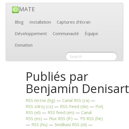
MATE
Blog
Installation
Captures d’écran
Développement
Communauté
Équipe
Donation
Publiés par
Benjamin Denisar
RSS
поток (bg)
Canal
RSS
(ca)
RSS
zdroj (cs)
RSS
-Feed (de)
Ροή
RSS
(el)
RSS
feed (en)
Canal
RSS
(es)
Flux
RSS
(fr)
פיד
RSS
(he)
RSS
(hu)
Sindikasi
RSS
(id)