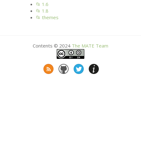
📂 1.6
📂 1.8
📂 themes
Contents © 2024
The
MATE
Team