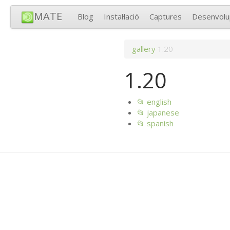
MATE
Blog
Instal·lació
Captures
Desenvol
gallery
1.20
1.20
📂 english
📂 japanese
📂 spanish