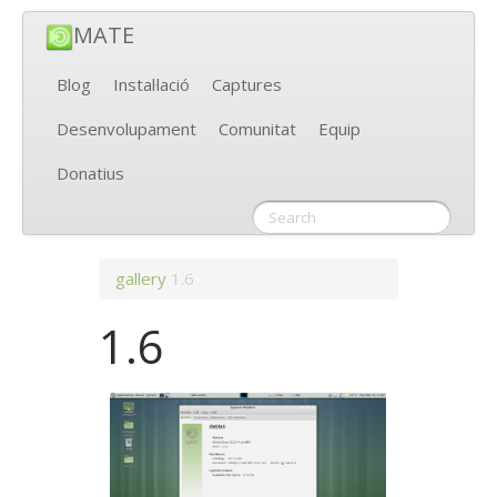
MATE
Blog
Instal·lació
Captures
Desenvolupament
Comunitat
Equip
Donatius
gallery
1.6
1.6