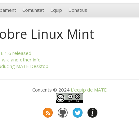
upament
Comunitat
Equip
Donatius
obre Linux Mint
TE
1.6 released
wiki and other info
oducing
MATE
Desktop
Contents © 2024
L’equip de
MATE