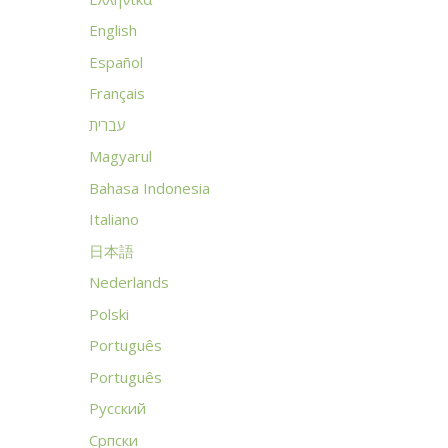
English
Español
Français
עברית
Magyarul
Bahasa Indonesia
Italiano
日本語
Nederlands
Polski
Português
Português
Русский
Српски