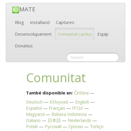
MATE
Blog
Instal·lació
Captures
Desenvolupament
Comunitat
(actiu)
Equip
Donatius
Comunitat
També disponible en:
Čeština
Deutsch
Ελληνικά
English
Español
Français
עברית
Magyarul
Bahasa Indonesia
Italiano
日本語
Nederlands
Polski
Русский
Српски
Türkçe