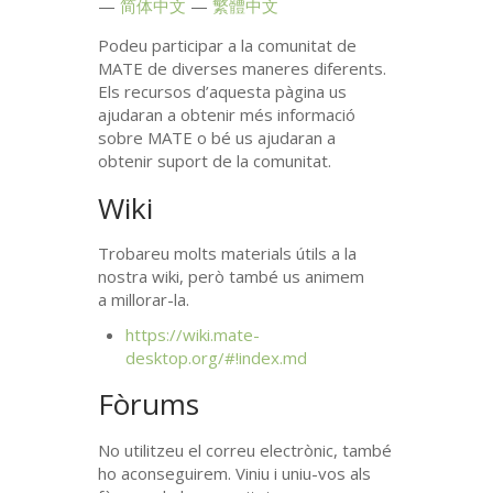
简体中文
繁體中文
Podeu participar a la comunitat de
MATE
de diverses maneres diferents.
Els recursos d’aquesta pàgina us
ajudaran a obtenir més informació
sobre
MATE
o bé us ajudaran a
obtenir suport de la comunitat.
Wiki
Trobareu molts materials útils a la
nostra wiki, però també us animem
a millorar-la.
https://wiki.mate-
desktop.org/#!index.md
Fòrums
No utilitzeu el correu electrònic, també
ho aconseguirem. Viniu i uniu-vos als