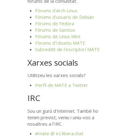
fòrums de la comunitat.
Fòrums d’Arch Linux
Fòrums d’usuaris de Debian
Fòrums de Fedora
Fòrums de Gentoo
Fòrums de Linux Mint
Fòrums d’Ubuntu
MATE
Subreddit de l’escriptori
MATE
Xarxes socials
Utilitzeu les xarxes socials?
Perfil de
MATE
a Twitter
IRC
Sou un gurú d’Internet. També ho
tenim previst, veniu i uniu-vos a
nosaltres a l’
IRC
.
#mate @ irc.libera.chat