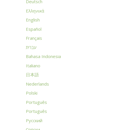
Deutsch
Ελληνικά
English
Español
Français
עברית
Bahasa Indonesia
Italiano
日本語
Nederlands
Polski
Português
Português
Русский
Српски