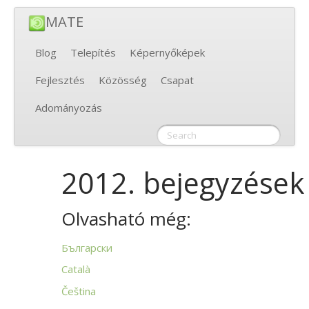
MATE
Blog
Telepítés
Képernyőképek
Fejlesztés
Közösség
Csapat
Adományozás
2012. bejegyzések
Olvasható még:
Български
Català
Čeština