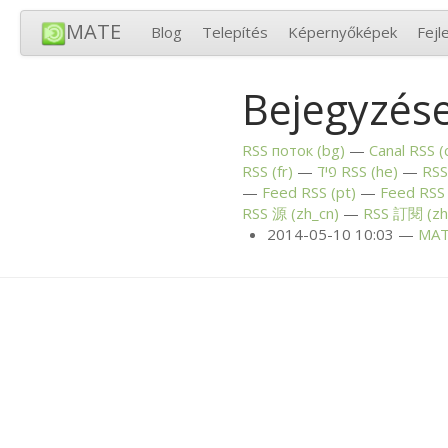
MATE
Blog
Telepítés
Képernyőképek
Fejl
Bejegyzése
RSS
поток (bg)
Canal
RSS
(
RSS
(fr)
פיד
RSS
(he)
RSS
Feed
RSS
(pt)
Feed
RSS
RSS
源 (zh_cn)
RSS
訂閱 (zh
2014-05-10 10:03
MA