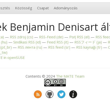
esztés
Közösség
Csapat
Adományozás
k Benjamin Denisart ál
ca)
RSS
zdroj (cs)
RSS
-Feed (de)
Ροή
RSS
(el)
RSS
feed
(hu)
Sindikasi
RSS
(id)
Feed
RSS
(it)
RSSフィード (ja)
R
(pt_br)
RSS
лента (ru)
RSS
feed (sr)
RSS
kaynağı (tr)
С
_tw)
TE
in openSUSE
Contents © 2024
The
MATE
Team