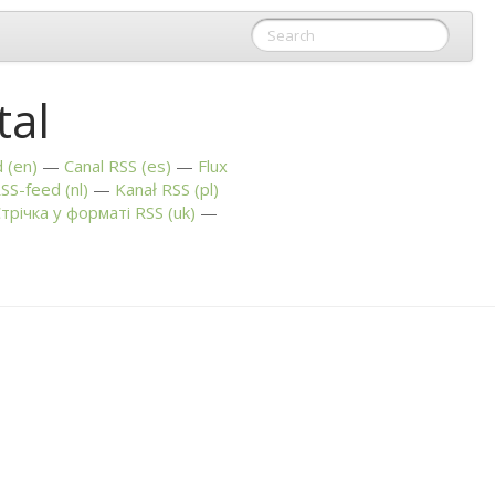
tal
 (en)
Canal
RSS
(es)
Flux
SS
-feed (nl)
Kanał
RSS
(pl)
трічка у форматі
RSS
(uk)