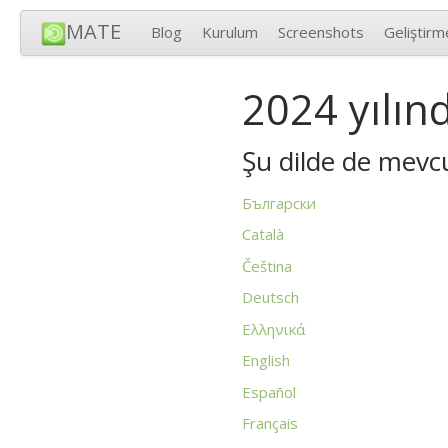
MATE
Blog
Kurulum
Screenshots
Geliştirm
2024 yılınd
Şu dilde de mevc
Български
Català
Čeština
Deutsch
Ελληνικά
English
Español
Français