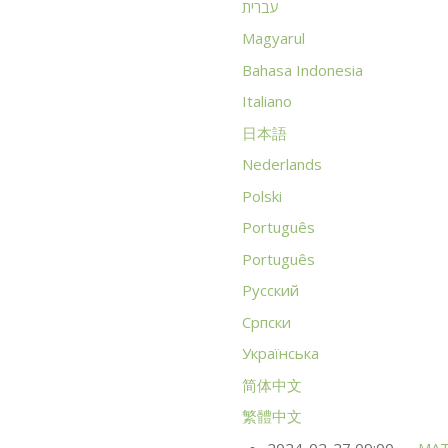
עברית
Magyarul
Bahasa Indonesia
Italiano
日本語
Nederlands
Polski
Português
Português
Русский
Српски
Українська
简体中文
繁體中文
2024-02-27 09:00
MA