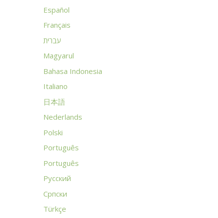
Español
Français
עברית
Magyarul
Bahasa Indonesia
Italiano
日本語
Nederlands
Polski
Português
Português
Русский
Српски
Türkçe