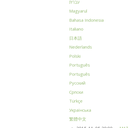
עברית
Magyarul
Bahasa Indonesia
Italiano
日本語
Nederlands
Polski
Português
Português
Русский
Српски
Türkçe
Українська
繁體中文
2015-11-05 20:00
MA