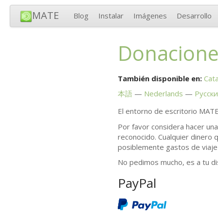
MATE
Blog
Instalar
Imágenes
Desarrollo
Donacione
También disponible en:
Cata
本語
Nederlands
Русск
El entorno de escritorio
MAT
Por favor considera hacer un
reconocido. Cualquier dinero 
posiblemente gastos de viaje
No pedimos mucho, es a tu di
PayPal