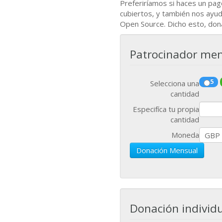
Preferiríamos si haces un pa
cubiertos, y también nos ayu
Open Source. Dicho esto, don
Patrocinador men
5
Selecciona una
cantidad
Especifíca tu propia
cantidad
Moneda
Donación Mensual
Donación individu