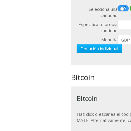
5
Selecciona una
cantidad
Especifíca tu propia
cantidad
Moneda
Donación individual
Bitcoin
Bitcoin
Haz click o escanea el cód
MATE