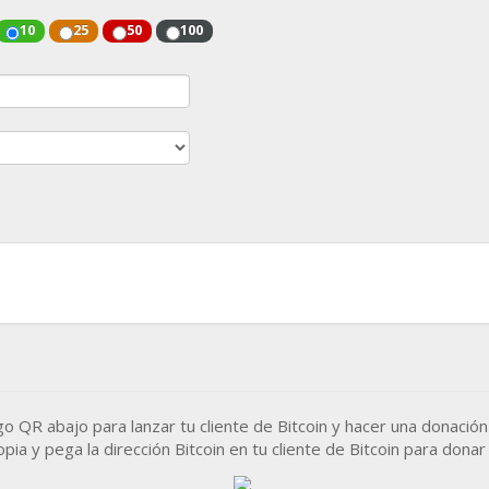
10
25
50
100
igo
QR
abajo para lanzar tu cliente de Bitcoin