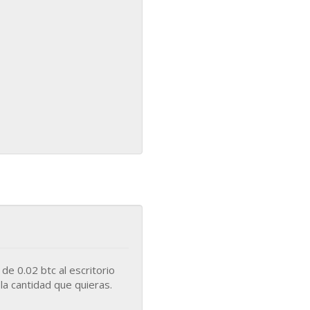
 y hacer una donación de 0.02 btc al escritorio
. Alternativamente, copia y pega la dirección Bitcoin en tu cliente de Bitcoin para donar la cantidad que quieras.