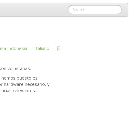
asa Indonesia
Italiano
日
on voluntarias.
ue hemos puesto es
er hardware necesario, y
encias relevantes.