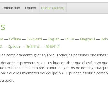
Comunidad
Equipo
Donar
(activo)
s
là
Čeština
Ελληνικά
English
עברית
Magyarul
Bah
ий
Српски
简体中文
繁體中文
E
es completamente gratis y libre. Todas las personas envueltas s
a donación al proyecto
MATE
. Es bueno saber que el esfuerzo q
que recibamos se usará para cubrir los gastos de hosting, cualqui
 para que los miembros del equipo
MATE
puedan asistir a confer
screción.