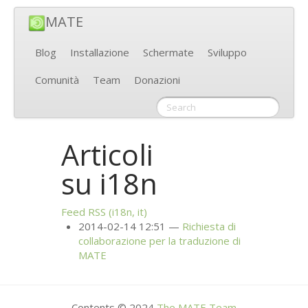
MATE
Blog
Installazione
Schermate
Sviluppo
Comunità
Team
Donazioni
Articoli
su i18n
Feed
RSS
(i18n, it)
2014-02-14 12:51
Richiesta di
collaborazione per la traduzione di
MATE
Contents © 2024
The
MATE
Team