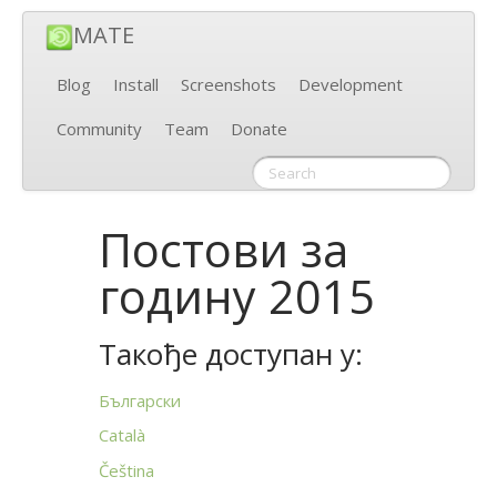
MATE
Blog
Install
Screenshots
Development
Community
Team
Donate
Постови за
годину 2015
Такође доступан у:
Български
Català
Čeština