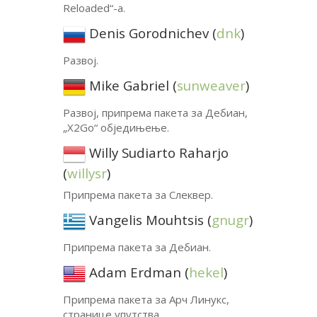
Reloaded“-а.
Denis Gorodnichev (
dnk
)
Развој.
Mike Gabriel (
sunweaver
)
Развој, припрема пакета за Дебиан,
„X2Go“ обједињење.
Willy Sudiarto Raharjo
(
willysr
)
Припрема пакета за Слеквер.
Vangelis Mouhtsis (
gnugr
)
Припрема пакета за Дебиан.
Adam Erdman (
hekel
)
Припрема пакета за Арч Линукс,
странице упутства.