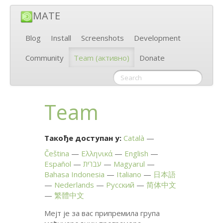
MATE
Blog
Install
Screenshots
Development
Community
Team
(активно)
Donate
Team
Такође доступан у:
Català
Čeština
Ελληνικά
English
Español
עברית
Magyarul
Bahasa Indonesia
Italiano
日本語
Nederlands
Русский
简体中文
繁體中文
Мејт је за вас припремила група