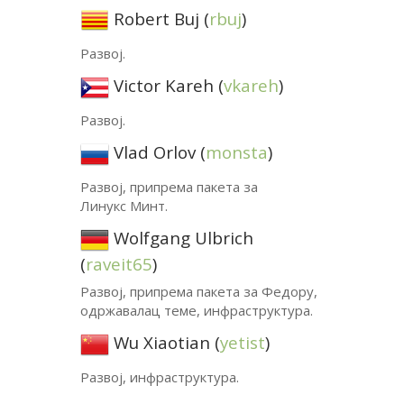
Robert Buj (
rbuj
)
Развој.
Victor Kareh (
vkareh
)
Развој.
Vlad Orlov (
monsta
)
Развој, припрема пакета за
Линукс Минт.
Wolfgang Ulbrich
(
raveit65
)
Развој, припрема пакета за Федору,
одржавалац теме, инфраструктура.
Wu Xiaotian (
yetist
)
Развој, инфраструктура.