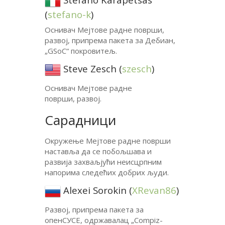
(
stefano-k
)
Оснивач Мејтове радне површи,
развој, припрема пакета за Дебиан,
„GSoC“ покровитељ.
Steve Zesch (
szesch
)
Оснивач Мејтове радне
површи, развој.
Сарадници
Окружење Мејтове радне површи
наставља да се побољшава и
развија захваљјући неисцрпним
напорима следећих добрих људи.
Alexei Sorokin (
XRevan86
)
Развој, припрема пакета за
опенСУСЕ, одржавалац „Compiz-