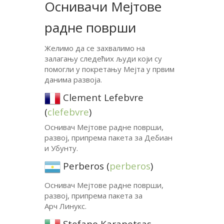
Оснивачи Мејтове
радне површи
Желимо да се захвалимо на
залагању следећих људи који су
помогли у покретању Мејта у првим
данима развоја.
Clement Lefebvre
(
clefebvre
)
Оснивач Мејтове радне површи,
развој, припрема пакета за Дебиан
и Убунту.
Perberos (
perberos
)
Оснивач Мејтове радне површи,
развој, припрема пакета за
Арч Линукс.
Stefano Karapetsas