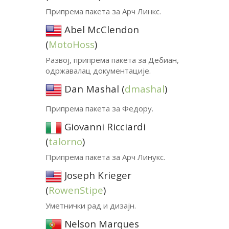
Припрема пакета за Арч Линкс.
Abel McClendon
(
MotoHoss
)
Развој, припрема пакета за Дебиан,
одржавалац документације.
Dan Mashal (
dmashal
)
Припрема пакета за Федору.
Giovanni Ricciardi
(
talorno
)
Припрема пакета за Арч Линукс.
Joseph Krieger
(
RowenStipe
)
Уметнички рад и дизајн.
Nelson Marques