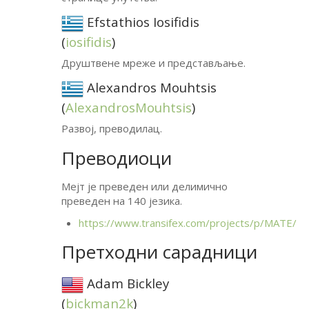
Efstathios Iosifidis
(
iosifidis
)
Друштвене мреже и представљање.
Alexandros Mouhtsis
(
AlexandrosMouhtsis
)
Развој, преводилац.
Преводиоци
Мејт је преведен или делимично
преведен на 140 језика.
https://www.transifex.com/projects/p/
MATE
/
Претходни сарадници
Adam Bickley
(
bickman2k
)