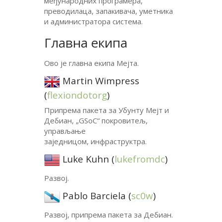
међународних програмера,
преводилаца, запакивача, уметника
и администратора система.
Главна екипа
Ово је главна екипа Мејта.
Martin Wimpress
(
flexiondotorg
)
Припрема пакета за Убунту Мејт и
Дебиан, „GSoC“ покровитељ,
управљање
заједницом, инфраструктра.
Luke Kuhn (
lukefromdc
)
Развој.
Pablo Barciela (
sc0w
)
Развој, припрема пакета за Дебиан.