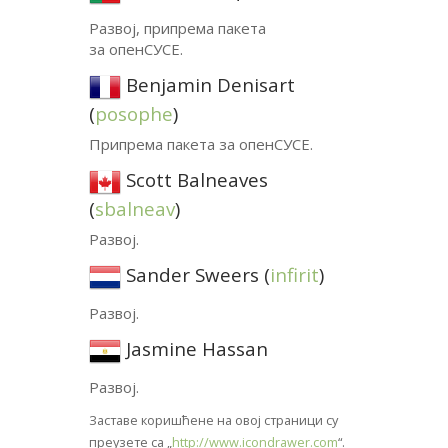
Развој, припрема пакета
за опенСУСЕ.
Benjamin Denisart
(
posophe
)
Припрема пакета за опенСУСЕ.
Scott Balneaves
(
sbalneav
)
Развој.
Sander Sweers (
infirit
)
Развој.
Jasmine Hassan
Развој.
Заставе коришћене на овој страници су
преузете са „
http://www.icondrawer.com
“.