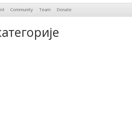
nt
Community
Team
Donate
категорије