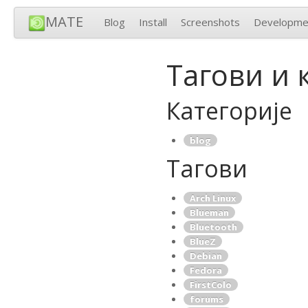
MATE
Blog
Install
Screenshots
Developme
Тагови и 
Категорије
blog
Тагови
Arch Linux
Blueman
Bluetooth
BlueZ
Debian
Fedora
FirstColo
forums