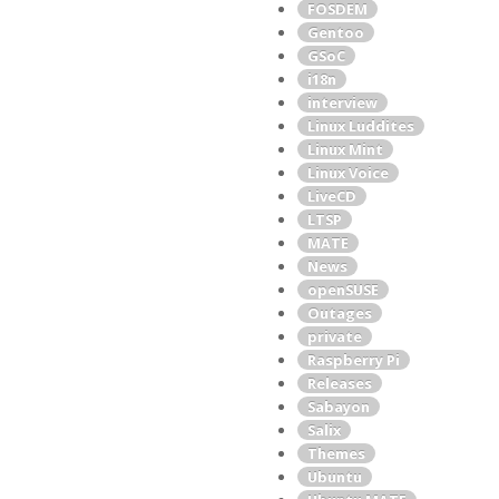
FOSDEM
Gentoo
GSoC
i18n
interview
Linux Luddites
Linux Mint
Linux Voice
LiveCD
LTSP
MATE
News
openSUSE
Outages
private
Raspberry Pi
Releases
Sabayon
Salix
Themes
Ubuntu