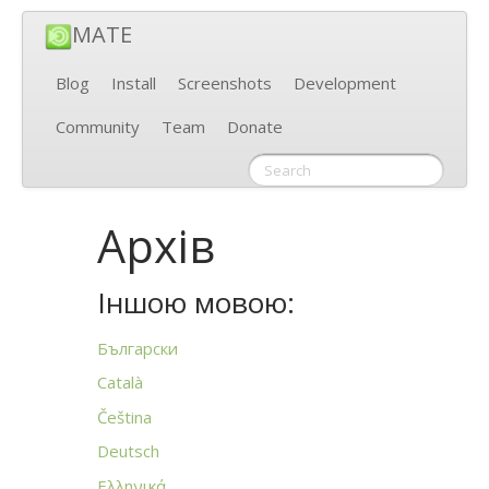
MATE
Blog
Install
Screenshots
Development
Community
Team
Donate
Архів
Іншою мовою:
Български
Català
Čeština
Deutsch
Ελληνικά