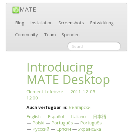
MATE
Blog
Installation
Screenshots
Entwicklung
Community
Team
Spenden
Introducing
MATE
Desktop
Clement Lefebvre
2011-12-05
12:00
Auch verfügbar in:
Български
English
Español
Italiano
日本語
Polski
Português
Português
Русский
Српски
Українська