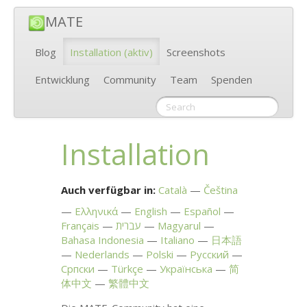
MATE
Blog
Installation
(aktiv)
Screenshots
Entwicklung
Community
Team
Spenden
Installation
Auch verfügbar in:
Català
Čeština
Ελληνικά
English
Español
Français
עברית
Magyarul
Bahasa Indonesia
Italiano
日本語
Nederlands
Polski
Русский
Српски
Türkçe
Українська
简
体中文
繁體中文