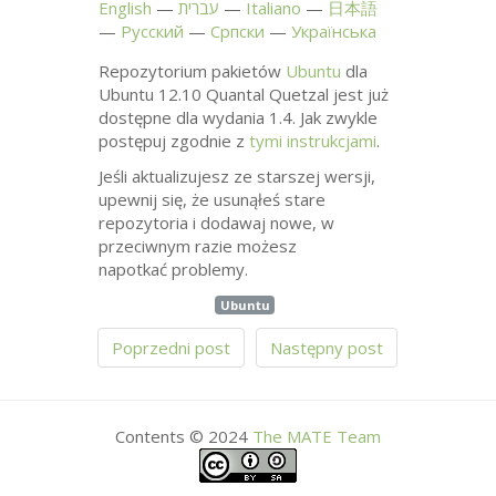
English
עברית
Italiano
日本語
Русский
Српски
Українська
Repozytorium pakietów
Ubuntu
dla
Ubuntu 12.10 Quantal Quetzal jest już
dostępne dla wydania 1.4. Jak zwykle
postępuj zgodnie z
tymi instrukcjami
.
Jeśli aktualizujesz ze starszej wersji,
upewnij się, że usunąłeś stare
repozytoria i dodawaj nowe, w
przeciwnym razie możesz
napotkać problemy.
Ubuntu
Poprzedni post
Następny post
Contents © 2024
The
MATE
Team