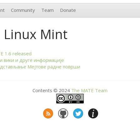
nt
Community
Team
Donate
 Linux Mint
TE
1.6 released
и вики и друге информације
дстављање Мејтове радне површи
Contents © 2024
The
MATE
Team