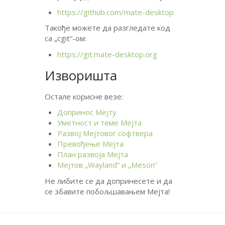
https://github.com/mate-desktop
Такође можете да разгледате код
са „cgit“-ом:
https://git.mate-desktop.org
Изворишта
Остале корисне везе:
Допринос Мејту
Уметност и теме Мејта
Развој Мејтовог софтвера
Превођење Мејта
План развоја Мејта
Мејтов „Wayland“ и „Meson“
Не либите се да допринесете и да
се збавите побољшавањем Мејта!