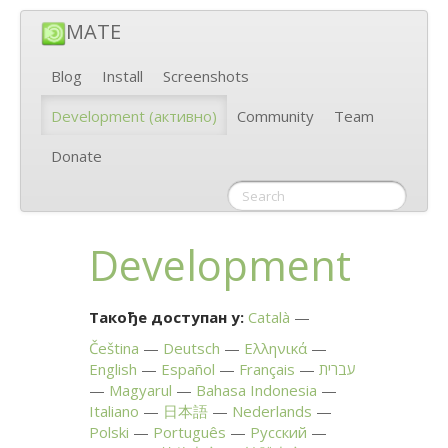
MATE
Blog
Install
Screenshots
Development
(активно)
Community
Team
Donate
Development
Такође доступан у:
Català
Čeština
Deutsch
Ελληνικά
English
Español
Français
עברית
Magyarul
Bahasa Indonesia
Italiano
日本語
Nederlands
Polski
Português
Русский