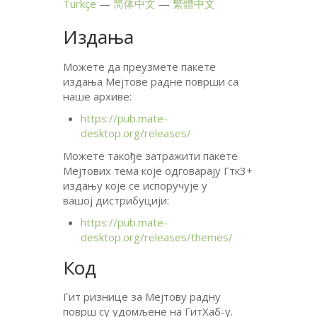
Türkçe
简体中文
繁體中文
Издања
Можете да преузмете пакете
издања Мејтове радне површи са
наше архиве:
https://pub.mate-
desktop.org/releases/
Можете такође затражити пакете
Мејтових тема које одговарају Гтк3+
издању које се испоручује у
вашој дистрибуцији:
https://pub.mate-
desktop.org/releases/themes/
Код
Гит ризнице за Мејтову радну
површ су удомљене на ГитХаб-у.