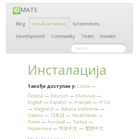
MATE
Blog
Install
(активно)
Screenshots
Development
Community
Team
Donate
Инсталација
Такође доступан у:
Català
Čeština
Deutsch
Ελληνικά
English
Español
Français
עברית
Magyarul
Bahasa Indonesia
Italiano
日本語
Nederlands
Polski
Русский
Türkçe
Українська
简体中文
繁體中文