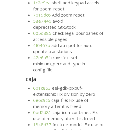
1c2e9ea
shell: add keypad accels
for zoom_reset
7619dc6
Add zoom reset
58e7446
avoid
deprecated GtkStock
005d885
Check legal boundaries of
accessible pages
4f0467b
add atril.pot for auto-
update translations
42e6a5f
transifex: set
minimum_perc and type in
config file
caja
601c853
eel-gdk-pixbuf-
extensions: Fix division by zero
6e6c9c6
caja-file: Fix use of
memory after it is freed
0bd2d81
caja-icon-container: Fix
use of memory after it is freed
1848d37
fm-tree-model: Fix use of