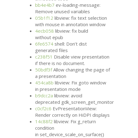
bb4e4b7
ev-loading-message:
Remove unused variables
05b1f12
libview: fix text selection
with mouse in annotation window
4ecb058
libview: fix build
without epub
6fe6574
shell: Don’t dist
generated files
c238f51
Disable view presentation
if there is no document.
50bdf3f
Allow changing the page of
a presentation
454ca8b
libview: Fix goto window
in presentation mode
b9dcc2a
libview: avoid
deprecated gdk_screen_get_monitor
c0cf2c6
EvPresentationView:
Render correctly on HiDPI displays
14c88f2
libview: Fix g_return
condition
in set_device_scale_on_surface()