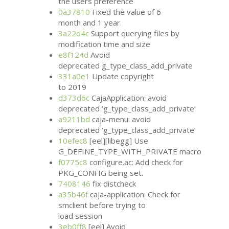
the users preference
0a37810
Fixed the value of 6
month and 1 year.
3a22d4c
Support querying files by
modification time and size
e8f124d
Avoid
deprecated g_type_class_add_private
331a0e1
Update copyright
to 2019
d373d6c
CajaApplication: avoid
deprecated ‘g_type_class_add_private’
a9211bd
caja-menu: avoid
deprecated ‘g_type_class_add_private’
10efec8
[eel][libegg] Use
G_DEFINE_TYPE_WITH_PRIVATE macro
f0775c8
configure.ac: Add check for
PKG_CONFIG being set.
7408146
fix distcheck
a35b46f
caja-application: Check for
smclient before trying to
load session
3eb0ff8
[eel] Avoid