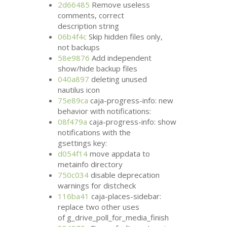
2d66485
Remove useless
comments, correct
description string
06b4f4c
Skip hidden files only,
not backups
58e9876
Add independent
show/hide backup files
040a897
deleting unused
nautilus icon
75e89ca
caja-progress-info: new
behavior with notifications:
08f479a
caja-progress-info: show
notifications with the
gsettings key:
d054f14
move appdata to
metainfo directory
750c034
disable deprecation
warnings for distcheck
116ba41
caja-places-sidebar:
replace two other uses
of g_drive_poll_for_media_finish