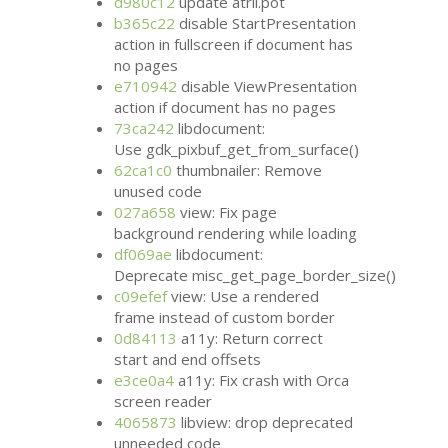
d980c12
update atril.pot
b365c22
disable StartPresentation
action in fullscreen if document has
no pages
e710942
disable ViewPresentation
action if document has no pages
73ca242
libdocument:
Use gdk_pixbuf_get_from_surface()
62ca1c0
thumbnailer: Remove
unused code
027a658
view: Fix page
background rendering while loading
df069ae
libdocument:
Deprecate misc_get_page_border_size()
c09efef
view: Use a rendered
frame instead of custom border
0d84113
a11y: Return correct
start and end offsets
e3ce0a4
a11y: Fix crash with Orca
screen reader
4065873
libview: drop deprecated
unneeded code