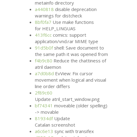
metainfo directory
a440818
disable deprecation
warnings for distcheck
8bf0fa7
Use make functions
for HELP_LINGUAS
413f6cc
comics: support
application/vnd.rar
MIME
type
91d5b0f
shell: Save document to
the same path it was opened from
f4b9c80
Reduce the chattiness of
atril daemon
a7d0b8d
EvView: Fix cursor
movement when logical and visual
line order differs
2f89c60
Update atril_start_window.png
bf74341
moveable (older spelling)
-> movable
81934df
Update
Catalan screenshot
a6c6e13
sync with transifex