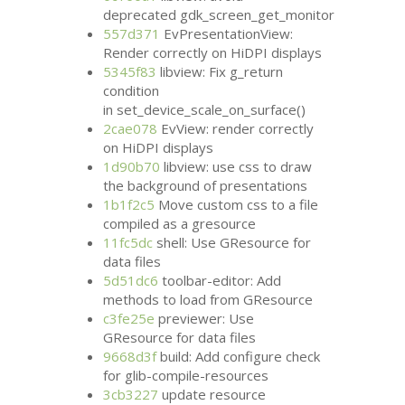
deprecated gdk_screen_get_monitor
557d371
EvPresentationView:
Render correctly on HiDPI displays
5345f83
libview: Fix g_return
condition
in set_device_scale_on_surface()
2cae078
EvView: render correctly
on HiDPI displays
1d90b70
libview: use css to draw
the background of presentations
1b1f2c5
Move custom css to a file
compiled as a gresource
11fc5dc
shell: Use GResource for
data files
5d51dc6
toolbar-editor: Add
methods to load from GResource
c3fe25e
previewer: Use
GResource for data files
9668d3f
build: Add configure check
for glib-compile-resources
3cb3227
update resource