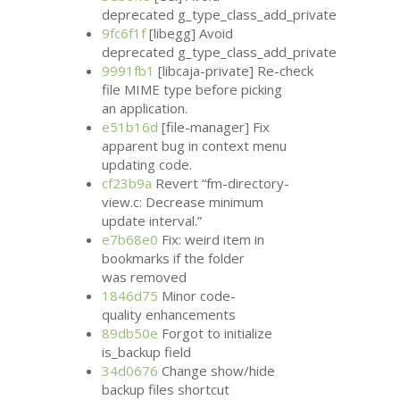
deprecated g_type_class_add_private
9fc6f1f
[libegg] Avoid
deprecated g_type_class_add_private
9991fb1
[libcaja-private] Re-check
file
MIME
type before picking
an application.
e51b16d
[file-manager] Fix
apparent bug in context menu
updating code.
cf23b9a
Revert “fm-directory-
view.c: Decrease minimum
update interval.”
e7b68e0
Fix: weird item in
bookmarks if the folder
was removed
1846d75
Minor code-
quality enhancements
89db50e
Forgot to initialize
is_backup field
34d0676
Change show/hide
backup files shortcut