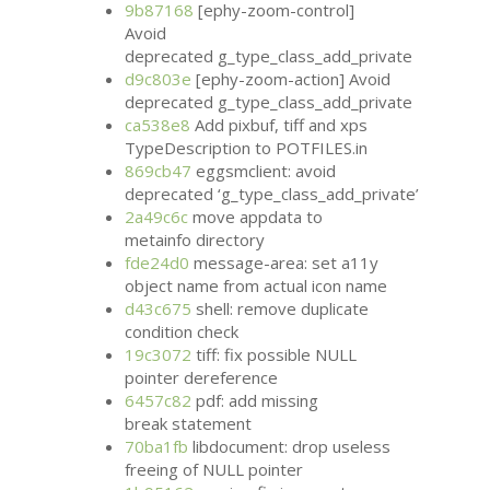
9b87168
[ephy-zoom-control]
Avoid
deprecated g_type_class_add_private
d9c803e
[ephy-zoom-action] Avoid
deprecated g_type_class_add_private
ca538e8
Add pixbuf, tiff and xps
TypeDescription to
POTFILES
.in
869cb47
eggsmclient: avoid
deprecated ‘g_type_class_add_private’
2a49c6c
move appdata to
metainfo directory
fde24d0
message-area: set a11y
object name from actual icon name
d43c675
shell: remove duplicate
condition check
19c3072
tiff: fix possible
NULL
pointer dereference
6457c82
pdf: add missing
break statement
70ba1fb
libdocument: drop useless
freeing of
NULL
pointer