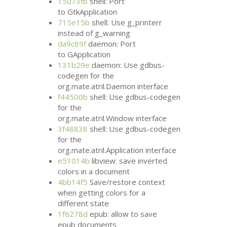
15073fb
shell: Port
to GtkApplication
715e15b
shell: Use g_printerr
instead of g_warning
da9c89f
daemon: Port
to GApplication
131b29e
daemon: Use gdbus-
codegen for the
org.mate.atril.Daemon interface
f44500b
shell: Use gdbus-codegen
for the
org.mate.atril.Window interface
3f48838
shell: Use gdbus-codegen
for the
org.mate.atril.Application interface
e51014b
libview: save inverted
colors in a document
4bb14f5
Save/restore context
when getting colors for a
different state
1f6278d
epub: allow to save
epub documents