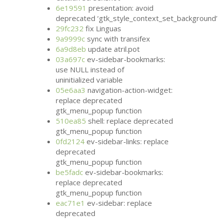
6e19591
presentation: avoid
deprecated ‘gtk_style_context_set_background’
29fc232
fix Linguas
9a9999c
sync with transifex
6a9d8eb
update atril.pot
03a697c
ev-sidebar-bookmarks:
use
NULL
instead of
uninitialized variable
05e6aa3
navigation-action-widget:
replace deprecated
gtk_menu_popup function
510ea85
shell: replace deprecated
gtk_menu_popup function
0fd2124
ev-sidebar-links: replace
deprecated
gtk_menu_popup function
be5fadc
ev-sidebar-bookmarks:
replace deprecated
gtk_menu_popup function
eac71e1
ev-sidebar: replace
deprecated