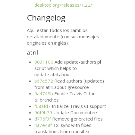
desktop.org/releases/1.22/
Changelog
Aquí están todos los cambios
detalladamente (con sus mensajes
originales en inglés):
atril
9031100
Add update-authors.pl
script which helps to
update atril.about
a67e572
Read authors (updated)
from atril.about gresource
9a4748b
Enable Travis
CI
for
all branches
f68afd7
Initialize Travis
CI
support
96f9b79
Update Documenters
d776f3f
Remove generated files
4a7e48f
Tx: sync with fixed
translations from transifex