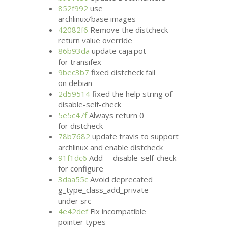
852f992
use
archlinux/base images
42082f6
Remove the distcheck
return value override
86b93da
update caja.pot
for transifex
9bec3b7
fixed distcheck fail
on debian
2d59514
fixed the help string of —
disable-self-check
5e5c47f
Always return 0
for distcheck
78b7682
update travis to support
archlinux and enable distcheck
91f1dc6
Add —disable-self-check
for configure
3daa55c
Avoid deprecated
g_type_class_add_private
under src
4e42def
Fix incompatible
pointer types