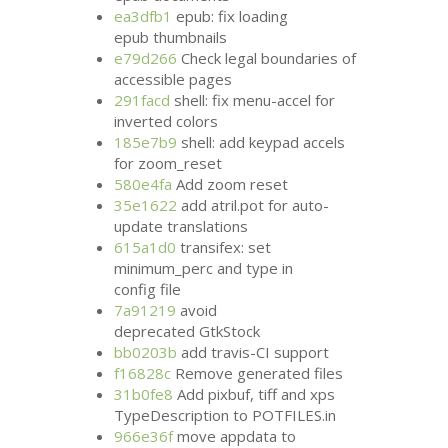
ea3dfb1
epub: fix loading
epub thumbnails
e79d266
Check legal boundaries of
accessible pages
291facd
shell: fix menu-accel for
inverted colors
185e7b9
shell: add keypad accels
for zoom_reset
580e4fa
Add zoom reset
35e1622
add atril.pot for auto-
update translations
615a1d0
transifex: set
minimum_perc and type in
config file
7a91219
avoid
deprecated GtkStock
bb0203b
add travis-
CI
support
f16828c
Remove generated files
31b0fe8
Add pixbuf, tiff and xps
TypeDescription to
POTFILES
.in
966e36f
move appdata to