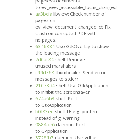
pageless documents
to ev_view_accessible_focus_changed
aa3bcfa
libview: Check number of
pages on
ev_view_document_changed_cb Fix
crash on corrupted
PDF
with
no pages.
6346384
Use GtkOverlay to show
the loading message
7d0ac84
shell: Remove
unused marshalers
c99d768
thumbnailer: Send error
messages to stderr
21073d4
shell: Use GtkApplication
to inhibit the screensaver
674a6b3
shell: Port
to GtkApplication
b0f83ee
shell: Use g_printerr
instead of g_warning
0884be6
daemon: Port
to GApplication
3728fb7
daemon: Use gdbus-