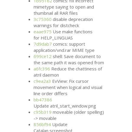
1b95162
comics: fix incorrect
mimetype saying to open and
thumbnail all
RAR
files
3c75360
disable deprecation
warnings for distcheck
eaae975
Use make functions
for HELP_LINGUAS
7d9dab7
comics: support
application/vnd.rar
MIME
type
699ce12
shell: Save document to
the same path it was opened from
a6fc396
Reduce the chattiness of
atril daemon
c9ea2a3
EvView: Fix cursor
movement when logical and visual
line order differs
bb47386
Update atril_start_window.png
c95b319
moveable (older spelling)
-> movable
856bf94
Update
Catalan screenshot