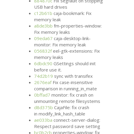
884870c
Fix segfault on stopping
USB
hard drives
c12b61b
caja-bookmark: Fix
memory leak
a8de3bb
fm-properties-window:
Fix memory leaks
09eda67
caja-desktop-link-
monitor: Fix memory leak
056832f
eel-gtk-extensions: Fix
memory leaks
6dbdc90
GSettings should init
before use it.
74d2b19
sync with transifex
2676eaf
Fix case-insensitive
comparison in running_in_mate
0bffad7
monitor: fix crash on
unmounting remote filesystems
d8d375b
CajaFile: fix crash
in modify_link_hash_table
ae033ba
connect-server-dialog:
Respect password save setting
bc0b2cb
properties-window: fix