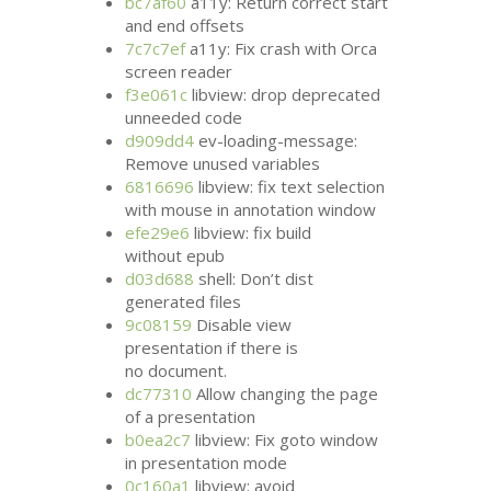
bc7af60
a11y: Return correct start
and end offsets
7c7c7ef
a11y: Fix crash with Orca
screen reader
f3e061c
libview: drop deprecated
unneeded code
d909dd4
ev-loading-message:
Remove unused variables
6816696
libview: fix text selection
with mouse in annotation window
efe29e6
libview: fix build
without epub
d03d688
shell: Don’t dist
generated files
9c08159
Disable view
presentation if there is
no document.
dc77310
Allow changing the page
of a presentation
b0ea2c7
libview: Fix goto window
in presentation mode
0c160a1
libview: avoid