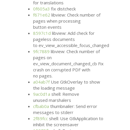
for translations
0f605a3
fix distcheck
f671e62
libview: Check number of
pages when processing
button events
8597c1d
libview: Add check for
pageless documents
to ev_view_accessible_focus_changed
9fc7889
libview: Check number of
pages on
ev_view_document_changed_cb Fix
crash on corrupted
PDF
with
no pages.
a04ab7f
Use GtkOverlay to show
the loading message
9ac0d1a
shell: Remove
unused marshalers
cfbab0a
thumbnailer: Send error
messages to stderr
2f89fcc
shell: Use GtkApplication to
inhibit the screensaver