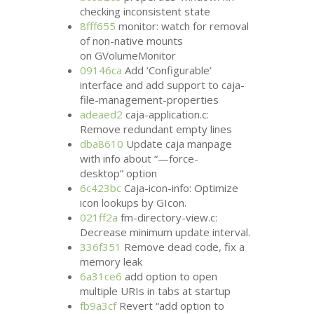
checking inconsistent state
8fff655
monitor: watch for removal
of non-native mounts
on GVolumeMonitor
09146ca
Add ‘Configurable’
interface and add support to caja-
file-management-properties
adeaed2
caja-application.c:
Remove redundant empty lines
dba8610
Update caja manpage
with info about “—force-
desktop” option
6c423bc
Caja-icon-info: Optimize
icon lookups by GIcon.
021ff2a
fm-directory-view.c:
Decrease minimum update interval.
336f351
Remove dead code, fix a
memory leak
6a31ce6
add option to open
multiple URIs in tabs at startup
fb9a3cf
Revert “add option to