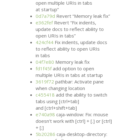
open multiple URIs in tabs
at startup”
0d7a79d
Revert “Memory leak fix”
e362fef
Revert “Fix indents,
update docs to reflect ability to
open URIs in tabs”
424cf44
Fix indents, update docs
to reflect ability to open URIs
in tabs
04f7e80
Memory leak fix
fd1f45f
add option to open
multiple URIs in tabs at startup
3619f72
pathbar: Activate pane
when changing location
c455418
add the ability to switch
tabs using [ctrl+tab]
and [ctrl+shift+tab]
e740a98
caja-window: Fix: mouse
doesn’t work with [ctrl] + [.] or [ctrl]
+ [;]
5b20286
caja-desktop-directory: