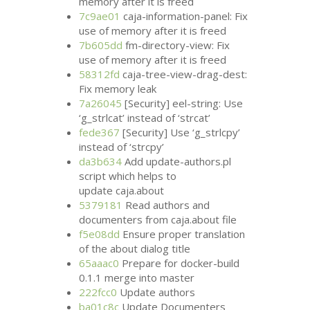
memory after it is freed
7c9ae01
caja-information-panel: Fix
use of memory after it is freed
7b605dd
fm-directory-view: Fix
use of memory after it is freed
58312fd
caja-tree-view-drag-dest:
Fix memory leak
7a26045
[Security] eel-string: Use
‘g_strlcat’ instead of ‘strcat’
fede367
[Security] Use ‘g_strlcpy’
instead of ‘strcpy’
da3b634
Add update-authors.pl
script which helps to
update caja.about
5379181
Read authors and
documenters from caja.about file
f5e08dd
Ensure proper translation
of the about dialog title
65aaac0
Prepare for docker-build
0.1.1 merge into master
222fcc0
Update authors
ba01c8c
Update Documenters