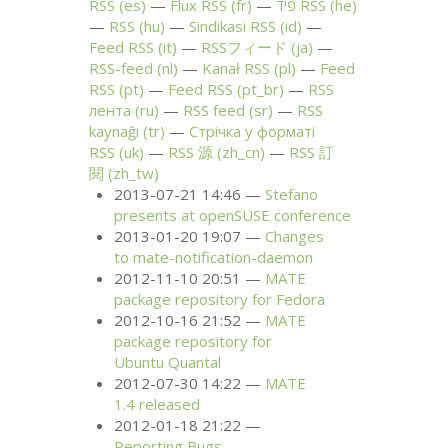
RSS
(es)
Flux
RSS
(fr)
פיד
RSS
(he)
RSS
(hu)
Sindikasi
RSS
(id)
Feed
RSS
(it)
RSSフィード (ja)
RSS
-feed (nl)
Kanał
RSS
(pl)
Feed
RSS
(pt)
Feed
RSS
(pt_br)
RSS
лента (ru)
RSS
feed (sr)
RSS
kaynağı (tr)
Стрічка у форматі
RSS
(uk)
RSS
源 (zh_cn)
RSS
訂
閱 (zh_tw)
2013-07-21 14:46
Stefano
presents at openSUSE conference
2013-01-20 19:07
Changes
to mate-notification-daemon
2012-11-10 20:51
MATE
package repository for Fedora
2012-10-16 21:52
MATE
package repository for
Ubuntu Quantal
2012-07-30 14:22
MATE
1.4 released
2012-01-18 21:22
Reporting Bugs