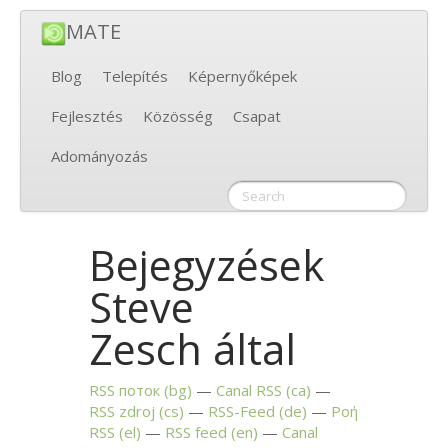
MATE
Blog
Telepítés
Képernyőképek
Fejlesztés
Közösség
Csapat
Adományozás
Bejegyzések
Steve
Zesch által
RSS
поток (bg)
Canal
RSS
(ca)
RSS
zdroj (cs)
RSS
-Feed (de)
Ροή
RSS
(el)
RSS
feed (en)
Canal