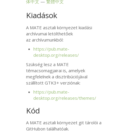
体中文
繁體中文
Kiadások
A
MATE
asztali környezet kiadási
archívumai letölthetőek
az archívumunkból:
https://pub.mate-
desktop.org/releases/
Szükség lesz a
MATE
témacsomagjairai is, amelyek
megfelelnek a disztribúciójával
szállított
GTK3
+ verziónak:
https://pub.mate-
desktop.org/releases/themes/
Kód
A
MATE
asztali környezet git tárolói a
GitHubon találhatóak.