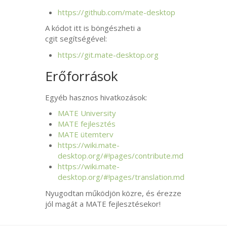
https://github.com/mate-desktop
A kódot itt is böngészheti a
cgit segítségével:
https://git.mate-desktop.org
Erőforrások
Egyéb hasznos hivatkozások:
MATE
University
MATE
fejlesztés
MATE
ütemterv
https://wiki.mate-
desktop.org/#!pages/contribute.md
https://wiki.mate-
desktop.org/#!pages/translation.md
Nyugodtan működjön közre, és érezze
jól magát a
MATE
fejlesztésekor!