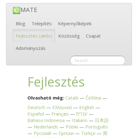
MATE
Blog
Telepítés
Képernyőképek
Fejlesztés
(aktív)
Közösség
Csapat
Adományozás
Fejlesztés
Olvasható még:
Català
Čeština
Deutsch
Ελληνικά
English
Español
Français
עברית
Bahasa Indonesia
Italiano
日本語
Nederlands
Polski
Português
Русский
Српски
Türkçe
简