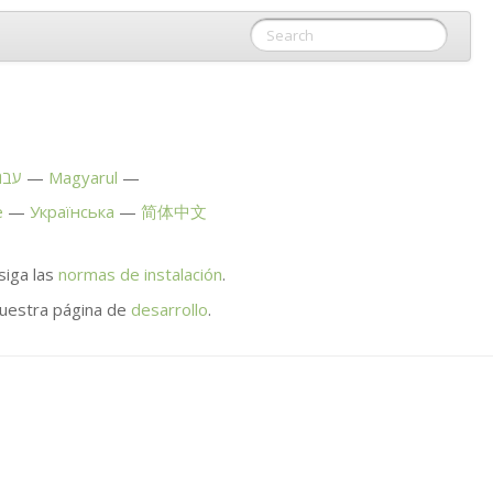
עבר
Magyarul
e
Українська
简体中文
siga las
normas de instalación
.
nuestra página de
desarrollo
.