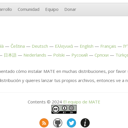
rrollo
Comunidad
Equipo
Donar
là
Čeština
Deutsch
Ελληνικά
English
Français
ית
日本語
Nederlands
Polski
Русский
Српски
Türkç
entado cómo instalar
MATE
en muchas distribuciones, por favor 
stribución y quieres lanzar tus propios archivos, entonces ve a 
Contents © 2024
El equipo de
MATE