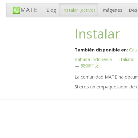
MATE
Blog
Instalar
(activo)
Imágenes
Desa
Instalar
También disponible en:
Cata
Bahasa Indonesia
Italiano
繁體中文
La comunidad
MATE
ha docum
Si eres un empaquetador de di