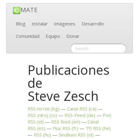
MATE
Blog
Instalar
Imágenes
Desarrollo
Comunidad
Equipo
Donar
Publicaciones
de
Steve Zesch
RSS
поток (bg)
Canal
RSS
(ca)
RSS
zdroj (cs)
RSS
-Feed (de)
Ροή
RSS
(el)
RSS
feed (en)
Canal
RSS
(es)
Flux
RSS
(fr)
פיד
RSS
(he)
RSS
(hu)
Sindikasi
RSS
(id)