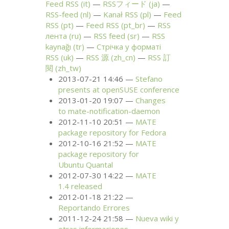
Feed
RSS
(it)
RSSフィード (ja)
RSS
-feed (nl)
Kanał
RSS
(pl)
Feed
RSS
(pt)
Feed
RSS
(pt_br)
RSS
лента (ru)
RSS
feed (sr)
RSS
kaynağı (tr)
Стрічка у форматі
RSS
(uk)
RSS
源 (zh_cn)
RSS
訂
閱 (zh_tw)
2013-07-21 14:46
Stefano
presents at openSUSE conference
2013-01-20 19:07
Changes
to mate-notification-daemon
2012-11-10 20:51
MATE
package repository for Fedora
2012-10-16 21:52
MATE
package repository for
Ubuntu Quantal
2012-07-30 14:22
MATE
1.4 released
2012-01-18 21:22
Reportando Errores
2011-12-24 21:58
Nueva wiki y