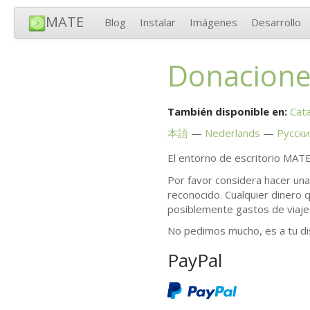
MATE
Blog
Instalar
Imágenes
Desarrollo
Donacione
También disponible en:
Cata
本語
Nederlands
Русск
El entorno de escritorio
MAT
Por favor considera hacer un
reconocido. Cualquier dinero 
posiblemente gastos de viaje
No pedimos mucho, es a tu di
PayPal