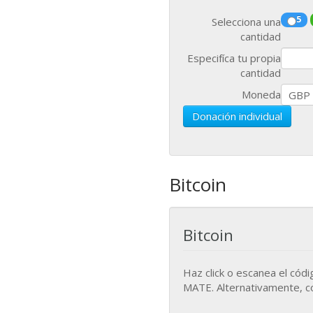
5
Selecciona una
cantidad
Especifíca tu propia
cantidad
Moneda
Donación individual
Bitcoin
Bitcoin
Haz click o escanea el cód
MATE