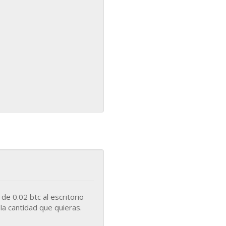
 y hacer una donación de 0.02 btc al escritorio
. Alternativamente, copia y pega la dirección Bitcoin en tu cliente de Bitcoin para donar la cantidad que quieras.