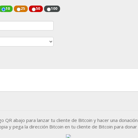
10
25
50
100
igo
QR
abajo para lanzar tu cliente de Bitcoin