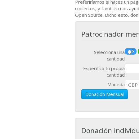
Preferiríamos si haces un pa
cubiertos, y también nos ayu
Open Source. Dicho esto, don
Patrocinador men
5
Selecciona una
cantidad
Especifíca tu propia
cantidad
Moneda
Donación Mensual
Donación individu