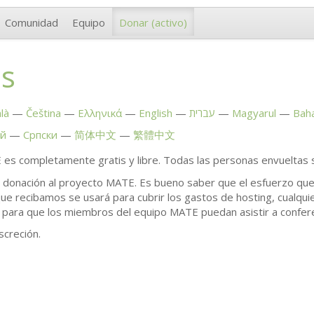
Comunidad
Equipo
Donar
(activo)
s
là
Čeština
Ελληνικά
English
עברית
Magyarul
Bah
ий
Српски
简体中文
繁體中文
E
es completamente gratis y libre. Todas las personas envueltas s
a donación al proyecto
MATE
. Es bueno saber que el esfuerzo q
que recibamos se usará para cubrir los gastos de hosting, cualqui
 para que los miembros del equipo
MATE
puedan asistir a confer
screción.