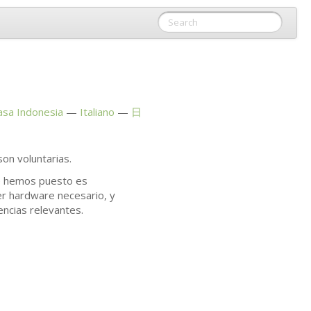
asa Indonesia
Italiano
日
on voluntarias.
ue hemos puesto es
er hardware necesario, y
encias relevantes.