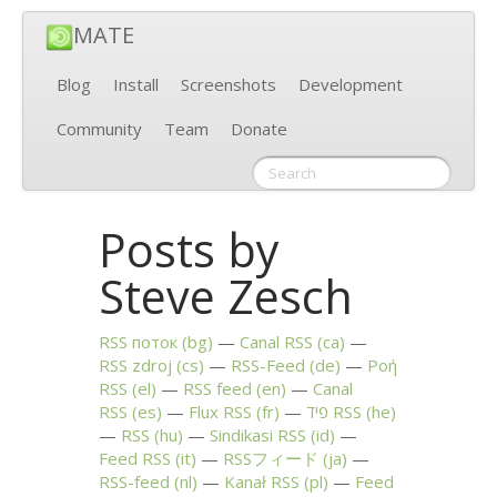
MATE
Blog
Install
Screenshots
Development
Community
Team
Donate
Posts by
Steve Zesch
RSS
поток (bg)
Canal
RSS
(ca)
RSS
zdroj (cs)
RSS
-Feed (de)
Ροή
RSS
(el)
RSS
feed (en)
Canal
RSS
(es)
Flux
RSS
(fr)
פיד
RSS
(he)
RSS
(hu)
Sindikasi
RSS
(id)
Feed
RSS
(it)
RSSフィード (ja)
RSS
-feed (nl)
Kanał
RSS
(pl)
Feed