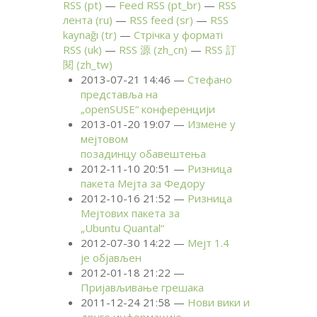
RSS
(pt)
Feed
RSS
(pt_br)
RSS
лента (ru)
RSS
feed (sr)
RSS
kaynağı (tr)
Стрічка у форматі
RSS
(uk)
RSS
源 (zh_cn)
RSS
訂
閱 (zh_tw)
2013-07-21 14:46
Стефано
представља на
„openSUSE“ конференцији
2013-01-20 19:07
Измене у
мејтовом
позадинцу обавештења
2012-11-10 20:51
Ризница
пакета Мејта за Федору
2012-10-16 21:52
Ризница
Мејтових пакета за
„Ubuntu Quantal“
2012-07-30 14:22
Мејт 1.4
је објављен
2012-01-18 21:22
Пријављивање грешака
2011-12-24 21:58
Нови вики и