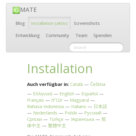
MATE
Blog
Installation
(aktiv)
Screenshots
Entwicklung
Community
Team
Spenden
Installation
Auch verfügbar in:
Català
Čeština
Ελληνικά
English
Español
Français
עברית
Magyarul
Bahasa Indonesia
Italiano
日本語
Nederlands
Polski
Русский
Српски
Türkçe
Українська
简
体中文
繁體中文