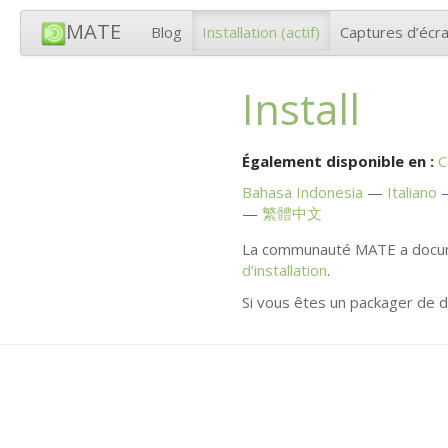
MATE
Blog
Installation
(actif)
Captures d’écr
Install
Également disponible en :
C
Bahasa Indonesia
Italiano
繁體中文
La communauté
MATE
a docum
d’installation
.
Si vous êtes un packager de di