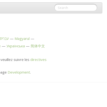
עברית
Magyarul
e
Українська
简体中文
veuillez suivre les
directives
 page
Development
.