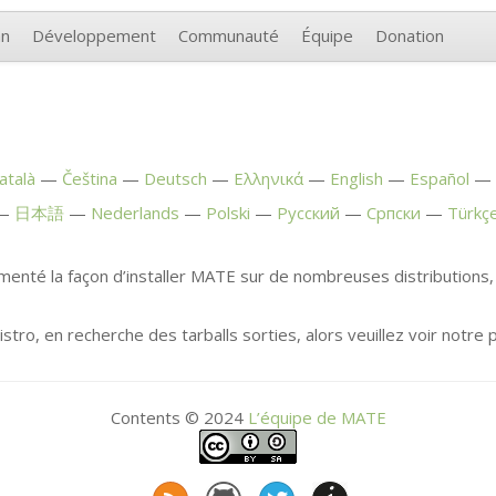
an
Développement
Communauté
Équipe
Donation
atalà
Čeština
Deutsch
Ελληνικά
English
Español
日本語
Nederlands
Polski
Русский
Српски
Türkç
enté la façon d’installer
MATE
sur de nombreuses distributions, 
stro, en recherche des tarballs sorties, alors veuillez voir notre
Contents © 2024
L’équipe de
MATE