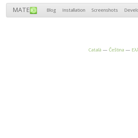
MATE
Blog
Installation
Screenshots
Devel
Català
Čeština
Ελ