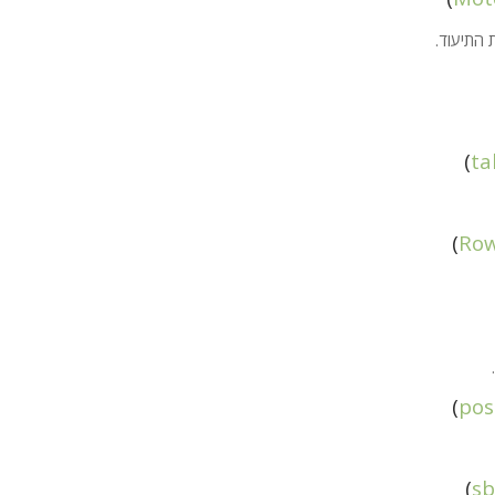
 התיעוד.
)
ta
)
Row
)
po
)
sb