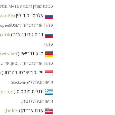
סביבת שולחן העבודה
MATE
מוסיפ
אלכסיי סורוקין (
van86
פיתוח, אריזת חבילות ל־openSUSE, תחזוקה של Compiz-Reloaded.
דניס גורודניצ׳ב (
dnk
)
פיתוח.
מייק גבריאל (
nweaver
פיתוח, אריזת חבילות לדביאן, שילוב מול o
וילי סודיארטו רהרחו (
sr
אריזת חבילות ל־Slackware.
ונגליס מותסיס (
gnugr
)
אריזת חבילות לדביאן.
אדם ארדמן (
hekel
)