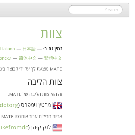
צוות
זמין גם ב:
日本語
Italiano
рпски
简体中文
繁體中文
MATE
מוצעת לך על ידי קבוצה בינל
צוות הליבה
זה הוא צוות הליבה של
MATE
.
מרטין וימפרס (
ndotorg
אריזת חבילות עבור אובונטו-
MATE
וד
לוק קוּהן (
lukefromdc