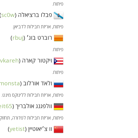
פיתוח.
פבלו ברציאלה (
sc0w
)
פיתוח, אריזת חבילות לדביאן.
רוברט בוג׳ (
rbuj
)
פיתוח.
ויקטור קארה (
vkareh
)
פיתוח.
ולאד אורלוב (
monsta
פיתוח, אריזת חבילות ללינוקס מינט.
וולפגנג אולבריך (
eit65
פיתוח, אריזת חבילות לפדורה, תחזוק
וו צ׳יאוטיין (
yetist
)