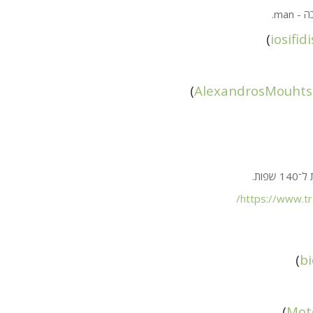
man.
)
iosifidi
)
AlexandrosMouhts
פות.
/
https://www.tr
)
b
)
Mot