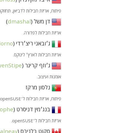
פיתוח, אריזת חבילות לדביאן, תחזוקת
דן משל (
dmashal
)
אריזת חבילות לפדורה.
ג׳ובאני ריצ׳רדי (
lorno
אריזת חבילות לארץ׳ לינוקס.
ג׳וזף קריגר (
enStipe
אומנות ועיצוב.
נלסון מרקז
פיתוח, אריזת חבילות ל־openSUSE.
בנג׳מין דניסרט (
sophe
אריזת חבילות ל־openSUSE.
סקוט בלניבס (
alneav