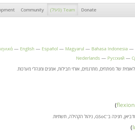
Donate
Team
(פעיל)
Community
opment
ληνικά
English
Español
Magyarul
Bahasa Indonesia
Nederlands
Русский
С
אומית של מפתחים, מתרגמים, אורזי חבילות, אמנים ומנהלי מערכות.
)
flexio
ביאן, חניכה ב־GSoC, ניהול הקהילה, תשתיות.
)