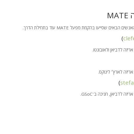
ה
MATE
האנשים הבאים שסייעו בהקמת מפעל
MATE
עוד בתחילת הדרך.
)
cle
 אריזה לדביאן ולאובונטו.
 אריזה לארץ׳ לינוקס.
)
stef
אריזה לדביאן, חניכה ב־GSoC.