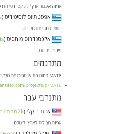
אריזה אעבור ארץ׳ לינוקס, דפי הדרכה - 
אפסטתיוס לוסיפידיס (
s
רשתות חברתיות וקידום.
אלכסנדרוס מותסיס (
is
פיתוח, תרגום.
מתרגמים
MATE
מתורגמת או מתורגמת חלקית ל־140 ש
ansifex.com/projects/p/
MATE
מתנדבי עבר
אדם ביקלי (
ickman2k
אריזת חבילות לארץ׳ לינוקס.
אייבל מקלנדון (
oHoss