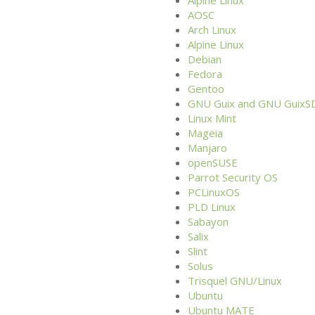
AOSC
Arch Linux
Alpine Linux
Debian
Fedora
Gentoo
GNU
Guix and
GNU
GuixS
Linux Mint
Mageia
Manjaro
openSUSE
Parrot Security
OS
PCLinuxOS
PLD
Linux
Sabayon
Salix
Slint
Solus
Trisquel
GNU
/Linux
Ubuntu
Ubuntu
MATE