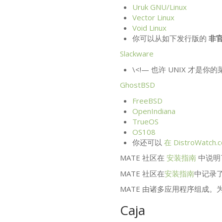
Uruk
GNU
/Linux
Vector Linux
Void Linux
你可以从如下发行版的
非
Slackware
\<!— 也许
UNIX
才是你的菜
GhostBSD
FreeBSD
OpenIndiana
TrueOS
OS108
你还可以
在 DistroWat
MATE
社区在
安装指南
中说明
MATE
社区在
安装指南
中记录
MATE
由诸多应用程序组成。
Caja