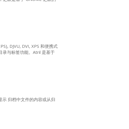
EPS
),
DJVU
,
DVI
,
XPS
和便携式
录与标签功能。Atril 是基于
，显示 归档中文件的内容或从归