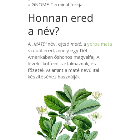
a
GNOME
Terminál forkja.
Honnan ered
a név?
A
„
MATE
”
név, ejtsd
maté
, a
yerba mata
szóból ered, amely egy Dél-
Amerikában őshonos magyalfaj. A
levelei koffeint tartalmaznak, és
főzetek valamint a maté nevű ital
készítéséhez használják.