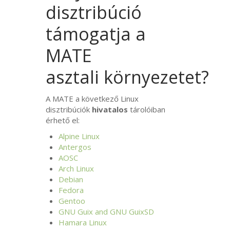
disztribúció
támogatja a
MATE
asztali környezetet?
A
MATE
a következő Linux
disztribúciók
hivatalos
tárolóiban
érhető el:
Alpine Linux
Antergos
AOSC
Arch Linux
Debian
Fedora
Gentoo
GNU
Guix and
GNU
GuixSD
Hamara Linux