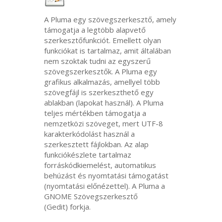
A Pluma egy szövegszerkesztő, amely
támogatja a legtöbb alapvető
szerkesztőfunkciót. Emellett olyan
funkciókat is tartalmaz, amit általában
nem szoktak tudni az egyszerű
szövegszerkesztők. A Pluma egy
grafikus alkalmazás, amellyel több
szövegfájl is szerkeszthető egy
ablakban (lapokat használ). A Pluma
teljes mértékben támogatja a
nemzetközi szöveget, mert
UTF
-8
karakterkódolást használ a
szerkesztett fájlokban. Az alap
funkciókészlete tartalmaz
forráskódkiemelést, automatikus
behúzást és nyomtatási támogatást
(nyomtatási előnézettel). A Pluma a
GNOME
Szövegszerkesztő
(Gedit) forkja.