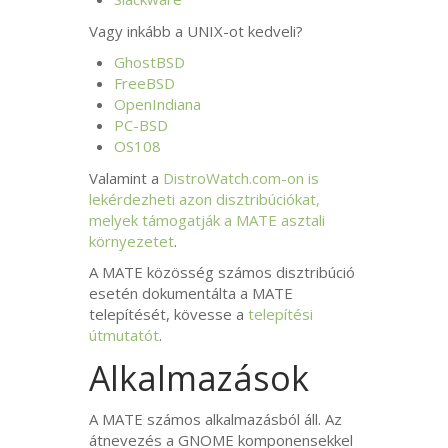
Vagy inkább a
UNIX
-ot kedveli?
GhostBSD
FreeBSD
OpenIndiana
PC
-
BSD
OS108
Valamint a
DistroWatch.com-on is
lekérdezheti azon disztribúciókat,
melyek támogatják a
MATE
asztali
környezetet
.
A
MATE
közösség számos disztribúció
esetén dokumentálta a
MATE
telepítését, kövesse a
telepítési
útmutatót
.
Alkalmazások
A
MATE
számos alkalmazásból áll. Az
átnevezés a
GNOME
komponensekkel