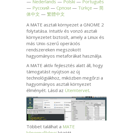
Nederlands
Polski
Português
Русский
Српски
Türkçe
简
体中文
繁體中文
A
MATE
asztali környezet a
GNOME
2
folytatása. Intuitív és vonzó asztali
környezetet biztosít, amely a Linux és
más Unix-szerű operációs
rendszereken megszokott
hagyományos metaforákat használja.
A
MATE
aktív fejlesztés alatt áll, hogy
támogatást nyújtson az új
technológiákhoz, miközben megőrzi a
hagyományos asztali környezet
élményét. Lásd az
Ütemtervet
.
Többet találhat a
MATE
képernyőképei
között.