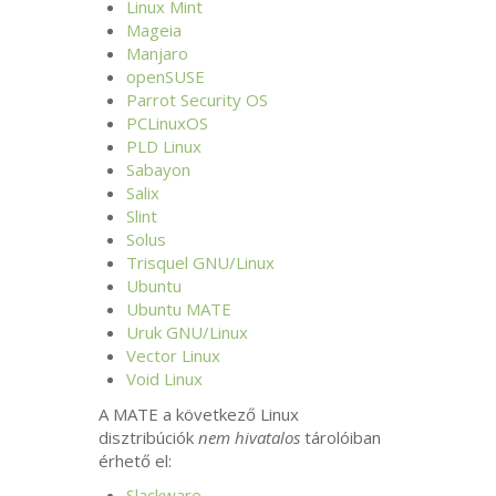
Linux Mint
Mageia
Manjaro
openSUSE
Parrot Security
OS
PCLinuxOS
PLD
Linux
Sabayon
Salix
Slint
Solus
Trisquel
GNU
/Linux
Ubuntu
Ubuntu
MATE
Uruk
GNU
/Linux
Vector Linux
Void Linux
A
MATE
a következő Linux
disztribúciók
nem hivatalos
tárolóiban
érhető el:
Slackware