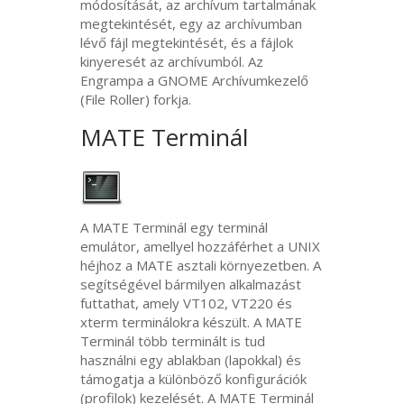
módosítását, az archívum tartalmának
megtekintését, egy az archívumban
lévő fájl megtekintését, és a fájlok
kinyeresét az archívumból. Az
Engrampa a
GNOME
Archívumkezelő
(File Roller) forkja.
MATE
Terminál
A
MATE
Terminál egy terminál
emulátor, amellyel hozzáférhet a
UNIX
héjhoz a
MATE
asztali környezetben. A
segítségével bármilyen alkalmazást
futtathat, amely
VT102
,
VT220
és
xterm terminálokra készült. A
MATE
Terminál több terminált is tud
használni egy ablakban (lapokkal) és
támogatja a különböző konfigurációk
(profilok) kezelését. A
MATE
Terminál