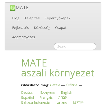
MATE
Blog
Telepítés
Képernyőképek
Fejlesztés
Közösség
Csapat
Adományozás
MATE
aszali környezet
Olvasható még:
Català
Čeština
Deutsch
Ελληνικά
English
Español
Français
עברית
Bahasa Indonesia
Italiano
日本語