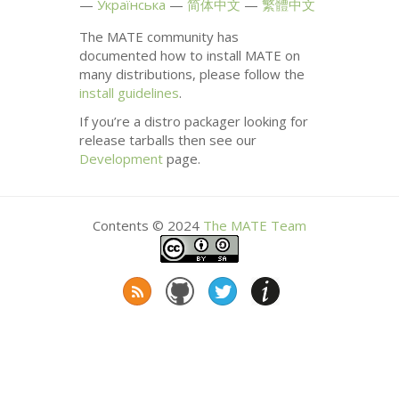
Українська
简体中文
繁體中文
The
MATE
community has
documented how to install
MATE
on
many distributions, please follow the
install guidelines
.
If you’re a distro packager looking for
release tarballs then see our
Development
page.
Contents © 2024
The
MATE
Team