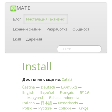
MATE
Блог
Инсталация
(активно)
Екранни снимки
Разработка
Общност
Екип
Дарения
Install
Достъпно също на:
Català
Čeština
Deutsch
Ελληνικά
English
Español
Français
עברית
Magyarul
Bahasa Indonesia
Italiano
日本語
Nederlands
Polski
Русский
Српски
Türkçe