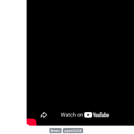
News
openSUSE