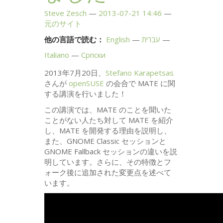
Steve Zesch
2013-07-21 14:46
元のサイト
他の言語で読む：
English
עברית
Italiano
Српски
2013年7月20日、
Stefano Karapetsas
さんが
openSUSE
の会合で
MATE
に関
する講演を行いました！
この講演では、
MATE
のことを聞いた
ことがない人たち対して
MATE
を紹介
し、
MATE
を開発する理由を説明し、
また、
GNOME
Classic セッションと
GNOME
Fallback セッションの違いを説
明しています。さらに、その特徴とフ
ォーク後に追加された変更点を述べて
います。