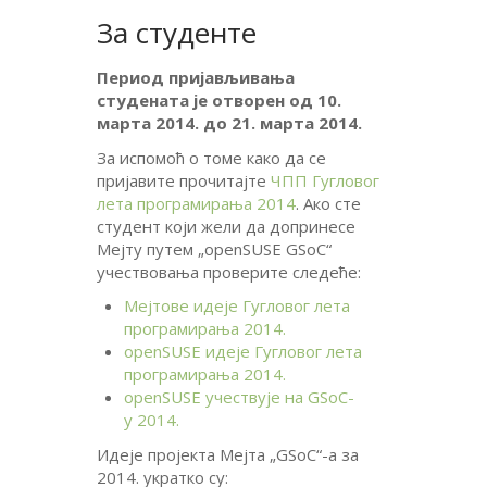
За студенте
Период пријављивања
студената је отворен од 10.
марта 2014. до 21. марта 2014.
За испомоћ о томе како да се
пријавите прочитајте
ЧПП Гугловог
лета програмирања 2014
. Ако сте
студент који жели да допринесе
Мејту путем „openSUSE GSoC“
учествовања проверите следеће:
Мејтове идеје Гугловог лета
програмирања 2014.
openSUSE идеје Гугловог лета
програмирања 2014.
openSUSE учествује на GSoC-
у 2014.
Идеје пројекта Мејта „GSoC“-а за
2014. укратко су: