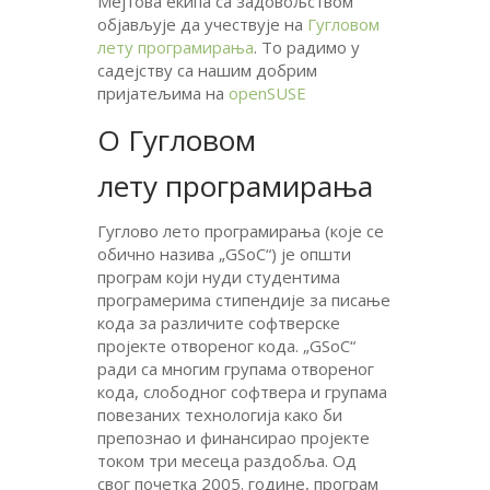
Мејтова екипа са задовољством
објављује да учествује на
Гугловом
лету програмирања
. То радимо у
садејству са нашим добрим
пријатељима на
openSUSE
О Гугловом
лету програмирања
Гуглово лето програмирања (које се
обично назива „GSoC“) је општи
програм који нуди студентима
програмерима стипендије за писање
кода за различите софтверске
пројекте отвореног кода. „GSoC“
ради са многим групама отвореног
кода, слободног софтвера и групама
повезаних технологија како би
препознао и финансирао пројекте
током три месеца раздобља. Од
свог почетка 2005. године, програм