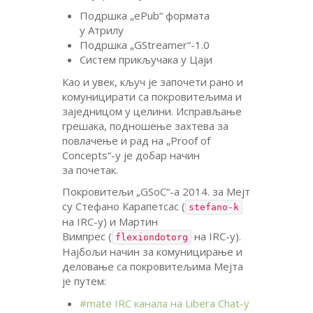
Подршка „ePub“ формата
у Атрилу
Подршка „GStreamer“-1.0
Систем прикључака у Цаји
Као и увек, кључ је започети рано и
комуницирати са покровитељима и
заједницом у целини. Исправљање
грешака, подношење захтева за
повлачење и рад на „Proof of
Concepts“-у је добар начин
за почетак.
Покровитељи „GSoC“-а 2014. за Мејт
су Стефано Карапетсас (
stefano-k
на
IRC
-у) и Мартин
Вимпрес (
на
IRC
-у).
flexiondotorg
Најбољи начин за комуницирање и
деловање са покровитељима Мејта
је путем:
#mate
IRC
канала на Libera Chat-у