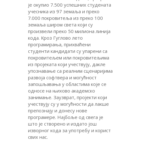
је окупио 7.500 успешних студената
учесника из 97 земаља и преко
7.000 покровитеља из преко 100
земаља широм света који су
произвели преко 50 милиона линија
кода. Кроз Гуглово лето
програмирања, прихваћени
студенти кандидати су упарени са
покровитељем или покровитељима
из пројеката који учествују, дакле
упознавање са реалним сценаријима
развоја софтвера и могућност
запошљавања у областима које се
односе на њихово академско
занимање. Заузврат, пројекти који
учествују су у могућности да лакше
препознају и донесу нове
програмере. Најбоље од свега је
што је створено и издато још
изворног кода за употребу и корист
свих нас.